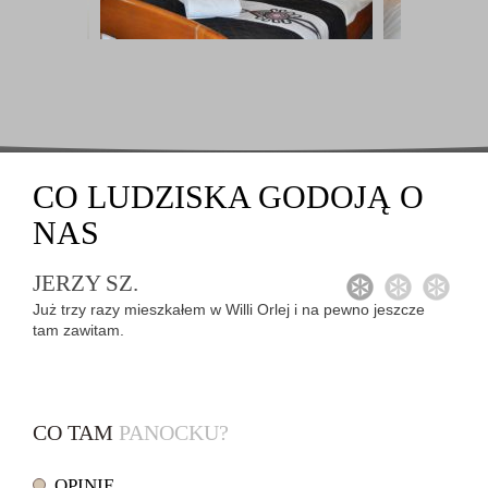
CO
LUDZISKA GODOJĄ
O
NAS
JERZY SZ.
1
2
3
Już trzy razy mieszkałem w Willi Orlej i na pewno jeszcze
tam zawitam.
CO TAM
PANOCKU?
OPINIE