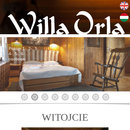
Pokoje 1-, 2-, 3-,
4-, 5-, 6-
osobowe
1
2
3
4
5
6
7
8
9
WITOJCIE