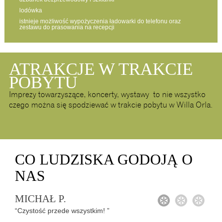
lodówka
istnieje możliwość wypożyczenia ładowarki do telefonu oraz
zestawu do prasowania na recepcji
ATRAKCJE W TRAKCIE
POBYTU
Imprezy towarzyszące, koncerty, wystawy to nie wszystko
czego można się spodziewać w trakcie pobytu w Willa Orla.
CO
LUDZISKA GODOJĄ
O
NAS
MICHAŁ P.
1
2
3
“Czystość przede wszystkim! ”