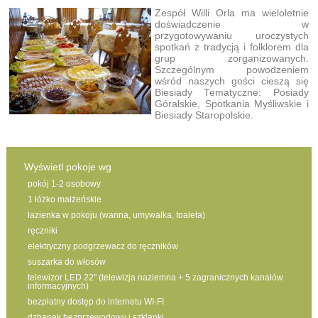
Zespół Willi Orla ma wieloletnie
doświadczenie w
przygotowywaniu uroczystych
spotkań z tradycją i folklorem dla
grup zorganizowanych.
Szczególnym powodzeniem
wśród naszych gości cieszą się
Biesiady Tematyczne: Posiady
Góralskie, Spotkania Myśliwskie i
Biesiady Staropolskie.
Wyświetl pokoje wg
pokój 1-2 osobowy
1 łóżko małżeńskie
łazienka w pokoju (wanna, umywalka, toaleta)
ręczniki
elektryczny podgrzewacz do ręczników
suszarka do włosów
telewizor LED 22" (telewizja naziemna + 5 zagranicznych kanałów
informacyjnych)
bezpłatny dostęp do internetu WI-FI
dzbanek bezprzewodowy i szklanki