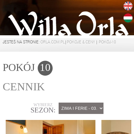
JESTEŚ NA STRONIE:
ORLA.COM.PL
|
POKOJE & CENY
|
POKÓJ-10
POKÓJ
10
CENNIK
WYBIERZ
SEZON: