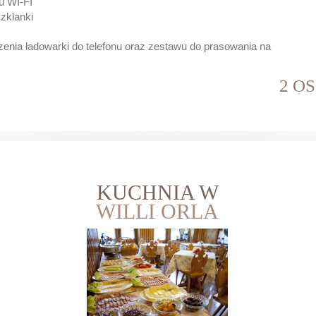
tu WI-FI
zklanki
zenia ładowarki do telefonu oraz zestawu do prasowania na
2 O
KUCHNIA W
WILLI ORLA