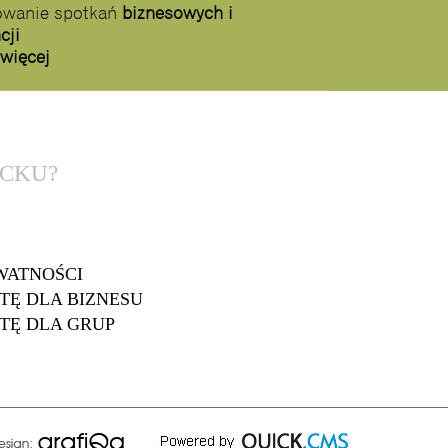
zowanie spotkań
biznesowych i
cji
 więcej
CKU?
WATNOŚCI
TĘ DLA BIZNESU
TĘ DLA GRUP