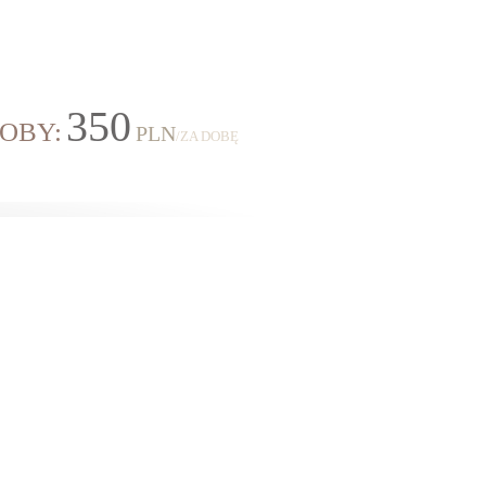
350
SOBY:
PLN
/ZA DOBĘ