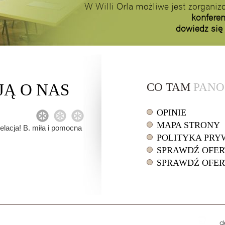
W Willi Orla możliwe jest zorgani
konferen
dowiedz się
JĄ
O NAS
CO TAM
PANO
OPINIE
1
2
3
MAPA STRONY
welacja! B. miła i pomocna
POLITYKA PRY
SPRAWDŹ OFER
SPRAWDŹ OFER
drukuj