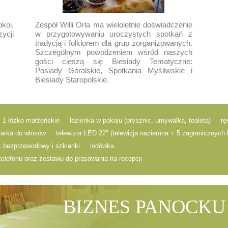
koi,
Zespół Willi Orla ma wieloletnie doświadczenie
ycji
w przygotowywaniu uroczystych spotkań z
tradycją i folklorem dla grup zorganizowanych.
Szczególnym powodzeniem wśród naszych
gości cieszą się Biesiady Tematyczne:
Posiady Góralskie, Spotkania Myśliwskie i
Biesiady Staropolskie.
1 łóżko małżeńskie
łazienka w pokoju (prysznic, umywalka, toaleta)
rę
arka do włosów
telewizor LED 22" (telewizja naziemna + 5 zagranicznych
 bezprzewodowy i szklanki
lodówka
telefonu oraz zestawu do prasowania na recepcji
BIZNES PANOCKU