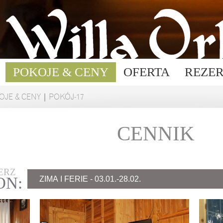
POKOJE & CENY
OFERTA
REZE
OJE & CENY
|
POKÓJ-17
CENNIK
ERZ
ON: