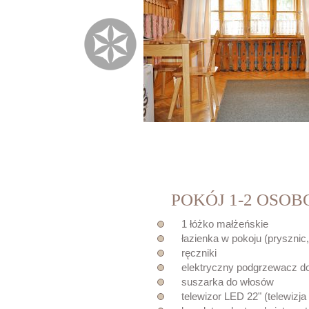
POKÓJ 1-2 OSO
1 łóżko małżeńskie
łazienka w pokoju (prysznic
ręczniki
elektryczny podgrzewacz d
suszarka do włosów
telewizor LED 22" (telewiz