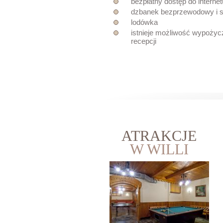
bezpłatny dostęp do interne
dzbanek bezprzewodowy i s
lodówka
istnieje możliwość wypożyc
recepcji
ATRAKCJE
W WILLI