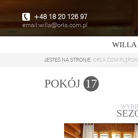
+48 18 20 126 97
email:willa@orla.com.pl
WILLA
JESTEŚ NA STRONIE:
ORLA.COM.PL
|
POK
POKÓJ
17
WYBI
SEZ