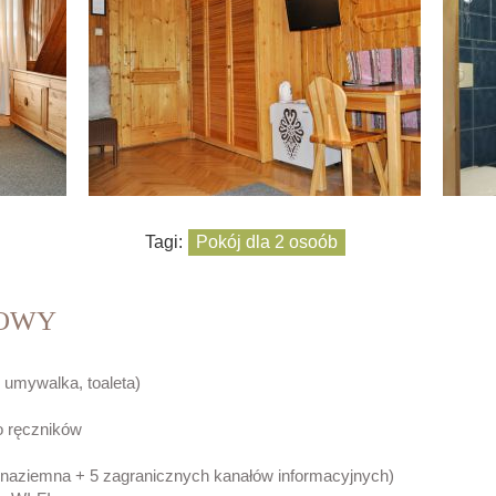
Tagi:
Pokój dla 2 osoób
BOWY
, umywalka, toaleta)
o ręczników
ja naziemna + 5 zagranicznych kanałów informacyjnych)