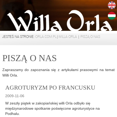
JESTEŚ NA STRONIE:
ORLA.COM.PL
|
WILLA ORLA
|
PISZĄ O NAS
PISZĄ O NAS
Zapraszamy do zapoznania się z artykułami prasowymi na temat
Willi Orla.
AGROTURYZM PO FRANCUSKU
2009-11-06
W zeszły piątek w zakopiańskiej willi Orla odbyło się
międzynarodowe spotkanie poświęcone agroturystyce na
Podhalu.