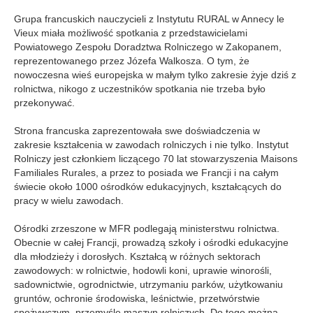
Grupa francuskich nauczycieli z Instytutu RURAL w Annecy le
Vieux miała możliwość spotkania z przedstawicielami
Powiatowego Zespołu Doradztwa Rolniczego w Zakopanem,
reprezentowanego przez Józefa Walkosza. O tym, że
nowoczesna wieś europejska w małym tylko zakresie żyje dziś z
rolnictwa, nikogo z uczestników spotkania nie trzeba było
przekonywać.
Strona francuska zaprezentowała swe doświadczenia w
zakresie kształcenia w zawodach rolniczych i nie tylko. Instytut
Rolniczy jest członkiem liczącego 70 lat stowarzyszenia Maisons
Familiales Rurales, a przez to posiada we Francji i na całym
świecie około 1000 ośrodków edukacyjnych, kształcących do
pracy w wielu zawodach.
Ośrodki zrzeszone w MFR podlegają ministerstwu rolnictwa.
Obecnie w całej Francji, prowadzą szkoły i ośrodki edukacyjne
dla młodzieży i dorosłych. Kształcą w różnych sektorach
zawodowych: w rolnictwie, hodowli koni, uprawie winorośli,
sadownictwie, ogrodnictwie, utrzymaniu parków, użytkowaniu
gruntów, ochronie środowiska, leśnictwie, przetwórstwie
spożywczym, przemyśle maszyn rolniczych. Do tego można