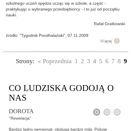
szkolnego uczeń spędza ucząc się w szkole, a część -
praktykując u wybranego przedsiębiorcy - i to już od początku
nauki.
Rafał Gratkowski
źródło: "Tygodnik Poodhalański", 07.11.2009
Więcej
Strony:
« Poprzednia
1
2
3
4
5
6
7
8
9
CO
LUDZISKA GODOJĄ
O
NAS
DOROTA
1
2
3
''Rewelacja''
Bardzo ladny pensjonat, obsluga bardzo mila. Pokoje