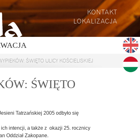
KONTAKT
LOKALIZACJA
RWACJA
PIEKÓW: ŚWIĘTO ULICY KOŚCIELISKIEJ
KÓW: ŚWIĘTO
sieni Tatrzańskiej 2005 odbyło się
h intencji, a także z okazji 25. rocznicy
lan Oddział Zakopane.