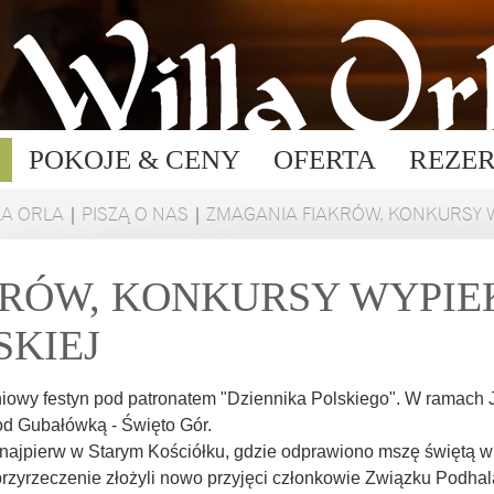
POKOJE & CENY
OFERTA
REZE
LA ORLA
|
PISZĄ O NAS
|
ZMAGANIA FIAKRÓW, KONKURSY WY
RÓW, KONKURSY WYPIE
SKIEJ
wy festyn pod patronatem "Dziennika Polskiego". W ramach Je
pod Gubałówką - Święto Gór.
ę najpierw w Starym Kościółku, gdzie odprawiono mszę świętą w ic
 przyrzeczenie złożyli nowo przyjęci członkowie Związku Podha