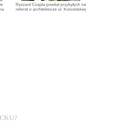
we
Ryszard Czapla powitał przybyłych na
 na
referat o architekturze ul. Kościeliskiej
CKU?