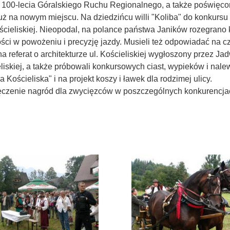
00-lecia Góralskiego Ruchu Regionalnego, a także poświęcono
 na nowym miejscu. Na dziedzińcu willi "Koliba" do konkursu "
Kościeliskiej. Nieopodal, na polance państwa Janików rozegrano
ści w powożeniu i precyzję jazdy. Musieli też odpowiadać na cz
 referat o architekturze ul. Kościeliskiej wygłoszony przez Jad
ieliskiej, a także próbowali konkursowych ciast, wypieków i nal
 Kościeliska" i na projekt koszy i ławek dla rodzimej ulicy.
ęczenie nagród dla zwycięzców w poszczególnych konkurencj