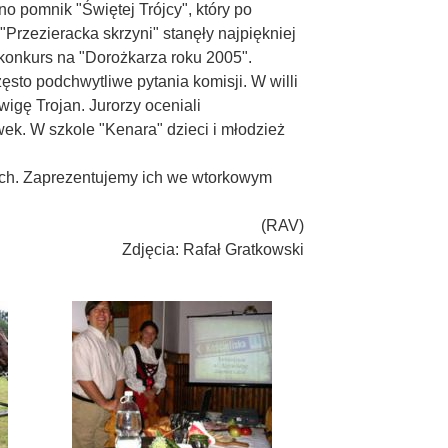
 pomnik "Świętej Trójcy", który po
Przezieracka skrzyni" stanęły najpiękniej
 konkurs na "Dorożkarza roku 2005".
ęsto podchwytliwe pytania komisji. W willi
wigę Trojan. Jurorzy oceniali
ewek. W szkole "Kenara" dzieci i młodzież
ach. Zaprezentujemy ich we wtorkowym
(RAV)
Zdjęcia: Rafał Gratkowski