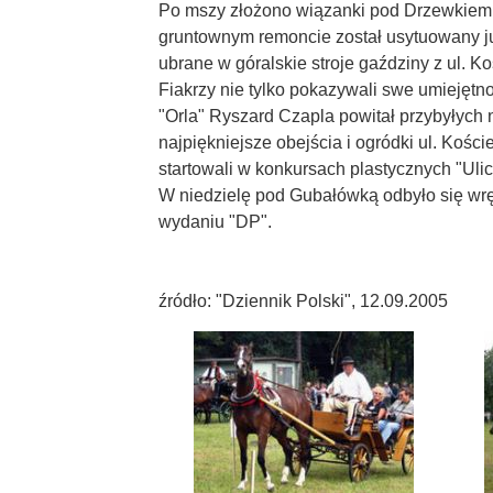
Po mszy złożono wiązanki pod Drzewkiem 1
gruntownym remoncie został usytuowany już
ubrane w góralskie stroje gaździny z ul. 
Fiakrzy nie tylko pokazywali swe umiejętno
"Orla" Ryszard Czapla powitał przybyłych na
najpiękniejsze obejścia i ogródki ul. Kośc
startowali w konkursach plastycznych "Ulica
W niedzielę pod Gubałówką odbyło się wr
wydaniu "DP".
źródło: "Dziennik Polski", 12.09.2005