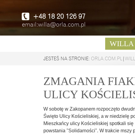
+48 18 20 126 97
email:willa@orla.com.pl
WILLA
JESTEŚ NA STRONIE:
ORLA.COM.PL
|
WIL
ZMAGANIA FIAK
ULICY KOŚCIELI
W sobotę w Zakopanem rozpoczęto dwudnio
Święto Ulicy Kościeliskiej, a w niedzielę 
Mieszkańcy ulicy Kościeliskiej spotkali si
powstania "Solidarności". W trakcie mszy